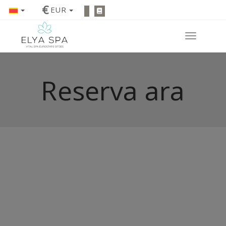
€
EUR
Reserva ara