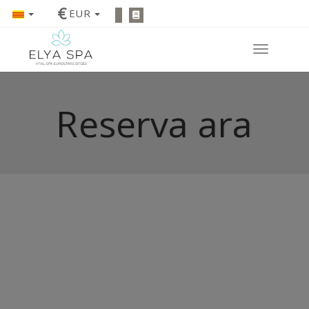
€
EUR
Reserva ara