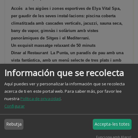
Accés a les aigües i zones esportives de Elya Vital Spa,
per gaudir de les seves instal·lacions: piscina coberta
climatitzada amb cascades verticals, jacuzzi, sauna seca,
bany de vapor, gimnàs i solàrium amb vistes
panoràmiques de Sitges i el Mediterrani.
Un exquisit massatge relaxant de 50 minuts
Dinar al Restaurant La Punta, un paradís de pau amb una
vista fantàstica, amb un menú selecte de tres plats i amb
una copa de benvinguda de cava
Información que se recolecta
Aquí puedes ver y personalizar la información que se recolecta
acerca de ti en este portal web.
Para saber más, por favor lee
nuestra
Política de privacidad
.
Configurar
Servicios relacionados
Rebutja
Accepta-les totes
Funciona amb Klaro!