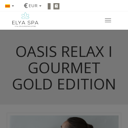
€
EUR
OASIS RELAX I
GOURMET
GOLD EDITION