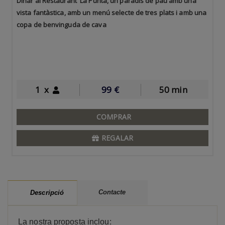
Dinar al Restaurant La Punta, un paradís de pau amb una
vista fantàstica, amb un menú selecte de tres plats i amb una
copa de benvinguda de cava
1
x
99
€
50 min
COMPRAR
REGALAR
Contacte
Descripció
La nostra proposta inclou: